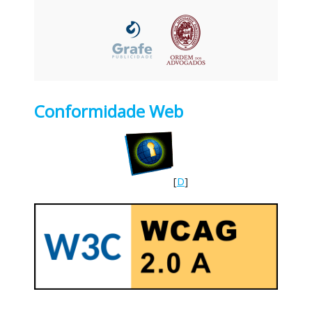
Conformidade Web
[
D
]