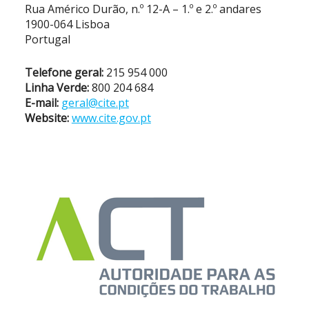
Rua Américo Durão, n.º 12-A – 1.º e 2.º andares
1900-064 Lisboa
Portugal
Telefone geral:
215 954 000
Linha Verde:
800 204 684
E-mail:
geral@cite.pt
Website:
www.cite.gov.pt