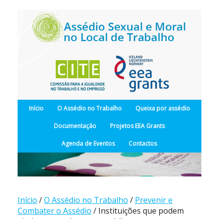
Início
O Assédio no Trabalho
Queixa por assédio
Documentação
Projetos EEA Grants
Agenda de Eventos
Contactos
Início
/
O Assédio no Trabalho
/
Prevenir e
Combater o Assédio
/ Instituições que podem