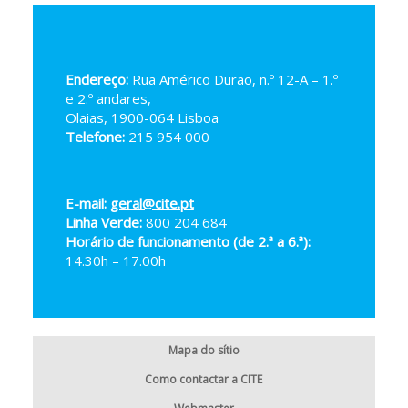
Endereço:
Rua Américo Durão, n.º 12-A – 1.º
e 2.º andares,
Olaias, 1900-064 Lisboa
Telefone:
215 954 000
E-mail:
geral@cite.pt
Linha Verde:
800 204 684
Horário de funcionamento (de 2.ª a 6.ª):
14.30h – 17.00h
Mapa do sítio
Como contactar a CITE