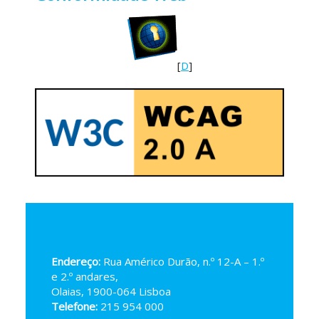
[
D
]
Endereço:
Rua Américo Durão, n.º 12-A – 1.º
e 2.º andares,
Olaias, 1900-064 Lisboa
Telefone:
215 954 000