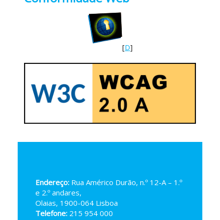
[
D
]
Endereço:
Rua Américo Durão, n.º 12-A – 1.º
e 2.º andares,
Olaias, 1900-064 Lisboa
Telefone:
215 954 000