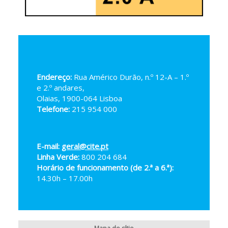
Endereço:
Rua Américo Durão, n.º 12-A – 1.º
e 2.º andares,
Olaias, 1900-064 Lisboa
Telefone:
215 954 000
E-mail:
geral@cite.pt
Linha Verde:
800 204 684
Horário de funcionamento (de 2.ª a 6.ª):
14.30h – 17.00h